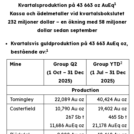
1
Kvartalsproduktion på 43 663 oz AuEq
Kassa och ädelmetaller vid kvartalsbokslutet
232 miljoner dollar – en ökning med 58 miljoner
dollar sedan september
Kvartalsvis guldproduktion på 43 663 AuEq oz,
1
bestående av:
2
Mine
Group Q2
Group YTD
(1 Oct – 31 Dec
(1 Jul – 31 Dec
2025)
2025)
Production
Tomingley
22,089 Au oz
40,424 Au oz
Costerfield
10,790 Au oz
19,402 Au oz
267 Sb t
465 Sb t
11,686 AuEq oz
21,178 AuEq oz