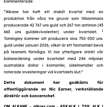
kommenterade:
”
Alkane har haft ett stabilt kvartal med en
produktion från våra tre gruvor som tillsammans
producerade 42 767 uns guld och 267 ton antimon (43
1
663 uns guldekvivalenter) under kvartalet.
Tomingley kommer att producera sina 750 000 uns
guld under januari 2026, vilket är ett fantastiskt bevis
på teamets förmåga. Vi har ytterligare stärkt vår
balansräkning under kvartalet med 246 miljoner
australiska dollar i kontanter, ädelmetaller och
noterade investeringar vid kvartalets slut
.”
Detta dokument har godkänts för
offentliggörande av Nic Earner, verkställande
direktör och koncernchef.
OM ALKANE ‐ alkres.com
‐
ASX:ALK | TSX: ALK |