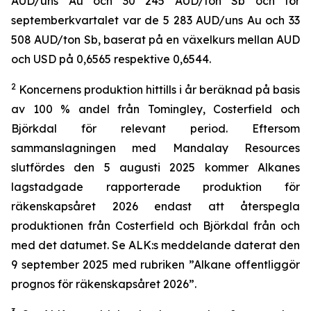
AUD/uns Au och 30 245 AUD/ton Sb och för
septemberkvartalet var de 5 283 AUD/uns Au och 33
508 AUD/ton Sb, baserat på en växelkurs mellan AUD
och USD på 0,6565 respektive 0,6544.
2
Koncernens produktion hittills i år beräknad på basis
av 100 % andel från Tomingley, Costerfield och
Björkdal för relevant period. Eftersom
sammanslagningen med Mandalay Resources
slutfördes den 5 augusti 2025 kommer Alkanes
lagstadgade rapporterade produktion för
räkenskapsåret 2026 endast att återspegla
produktionen från Costerfield och Björkdal från och
med det datumet. Se ALK:s meddelande daterat den
9 september 2025 med rubriken ”Alkane offentliggör
prognos för räkenskapsåret 2026”.