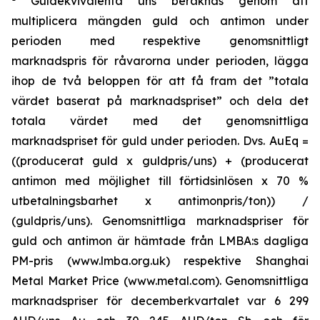
Guldekvivalenta uns beräknas genom att
multiplicera mängden guld och antimon under
perioden med respektive genomsnittligt
marknadspris för råvarorna under perioden, lägga
ihop de två beloppen för att få fram det ”totala
värdet baserat på marknadspriset” och dela det
totala värdet med det genomsnittliga
marknadspriset för guld under perioden. Dvs. AuEq =
((producerat guld x guldpris/uns) + (producerat
antimon med möjlighet till förtidsinlösen x 70 %
utbetalningsbarhet x antimonpris/ton)) /
(guldpris/uns). Genomsnittliga marknadspriser för
guld och antimon är hämtade från LMBA:s dagliga
PM-pris (www.lmba.org.uk) respektive Shanghai
Metal Market Price (www.metal.com). Genomsnittliga
marknadspriser för decemberkvartalet var 6 299