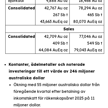
Björkdal
9,888 Au oz
18,468 Au oz
Consolidated
42,767 Au oz
78,294 Au oz
267 Sb t
465 Sb t
43,663 AuEq oz
80,070 AuEq oz
Sales
Consolidated
42,709 Au oz
77,046 Au oz
409 Sb t
549 Sb t
44,084 AuEq oz
79,043 AuEq oz
Kontanter, ädelmetaller och noterade
investeringar till ett värde av 246 miljoner
australiska dollar
Ökning med 55 miljoner australiska dollar från
föregående kvartal efter betalning av
inkomstskatt för räkenskapsåret 2025 på 11
miljoner dollar.