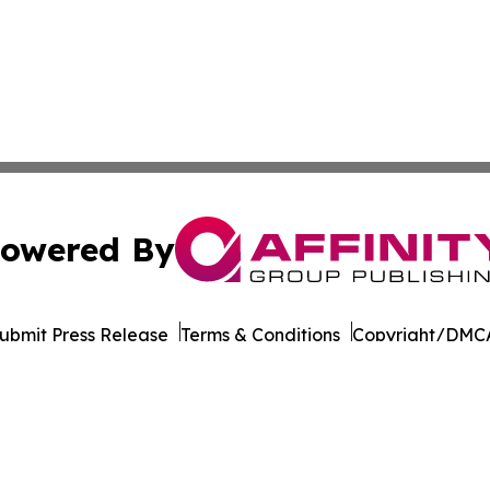
owered By
ubmit Press Release
Terms & Conditions
Copyright/DMCA
Inc. dba Affinity Group Publishing & Industry Report Mac
Cookie Settings / Your Privacy Choices