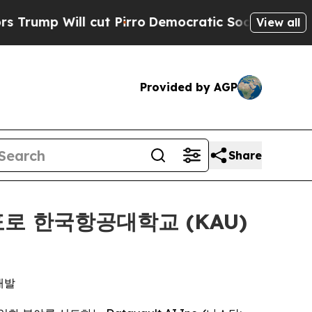
 cut Pirro
Democratic Socialists of America Pro
View all
Provided by AGP
Share
목표로 한국항공대학교 (KAU)
개발