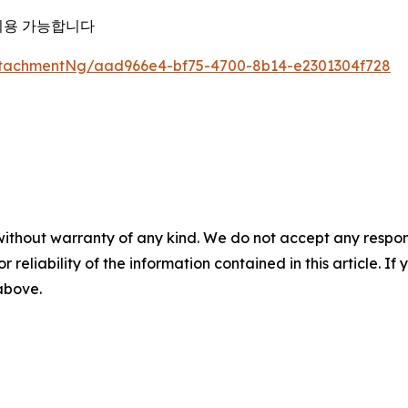
이용 가능합니다
tachmentNg/aad966e4-bf75-4700-8b14-e2301304f728
without warranty of any kind. We do not accept any responsib
r reliability of the information contained in this article. I
 above.