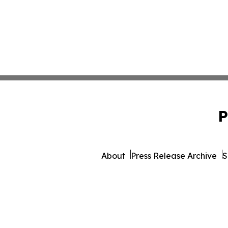
P
About
Press Release Archive
S
© 1995-2026 Newsmatics 